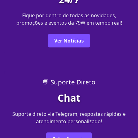
Fique por dentro de todas as novidades,
promoções e eventos da 79W em tempo real!
Ver Notícias
💬 Suporte Direto
Chat
Suporte direto via Telegram, respostas rápidas e
atendimento personalizado!