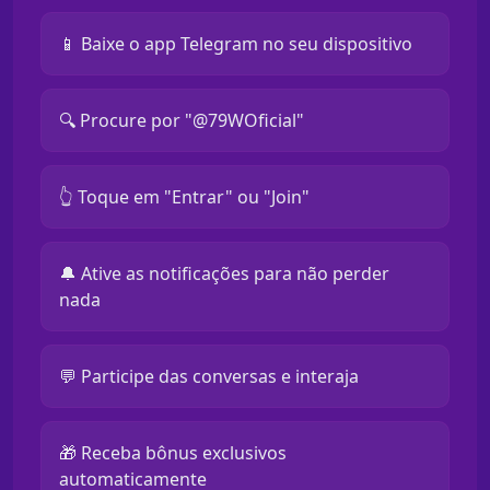
📱 Baixe o app Telegram no seu dispositivo
🔍 Procure por "@79WOficial"
👆 Toque em "Entrar" ou "Join"
🔔 Ative as notificações para não perder
nada
💬 Participe das conversas e interaja
🎁 Receba bônus exclusivos
automaticamente