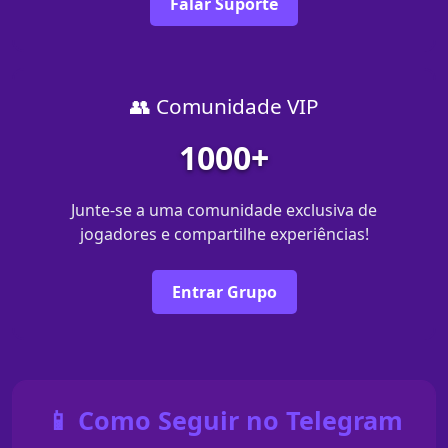
Falar Suporte
👥 Comunidade VIP
1000+
Junte-se a uma comunidade exclusiva de
jogadores e compartilhe experiências!
Entrar Grupo
📱 Como Seguir no Telegram