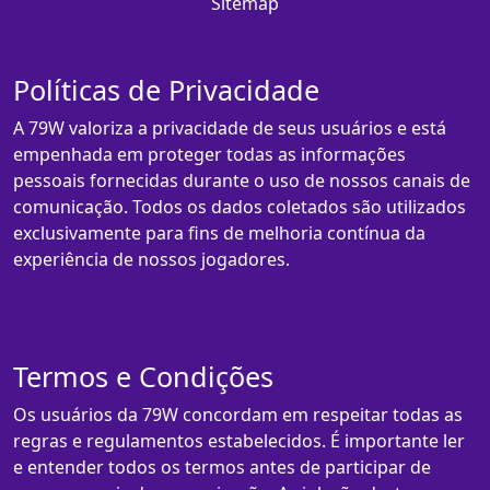
Sitemap
Políticas de Privacidade
A 79W valoriza a privacidade de seus usuários e está
empenhada em proteger todas as informações
pessoais fornecidas durante o uso de nossos canais de
comunicação. Todos os dados coletados são utilizados
exclusivamente para fins de melhoria contínua da
experiência de nossos jogadores.
Termos e Condições
Os usuários da 79W concordam em respeitar todas as
regras e regulamentos estabelecidos. É importante ler
e entender todos os termos antes de participar de