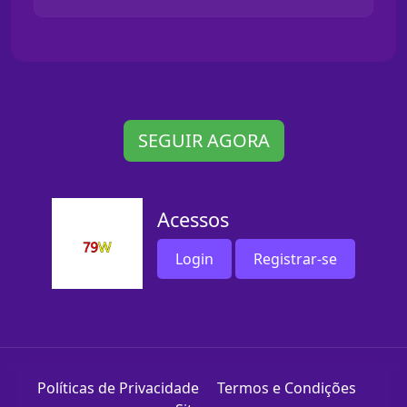
SEGUIR AGORA
Acessos
Login
Registrar-se
Políticas de Privacidade
Termos e Condições