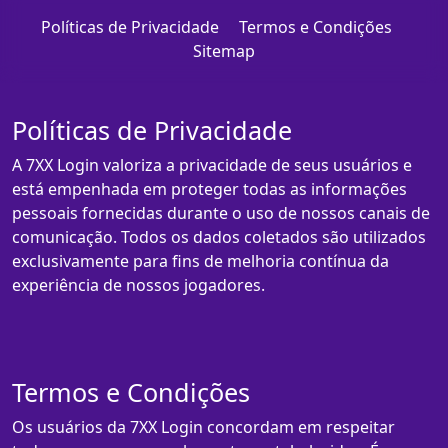
Políticas de Privacidade
Termos e Condições
Sitemap
Políticas de Privacidade
A 7XX Login valoriza a privacidade de seus usuários e
está empenhada em proteger todas as informações
pessoais fornecidas durante o uso de nossos canais de
comunicação. Todos os dados coletados são utilizados
exclusivamente para fins de melhoria contínua da
experiência de nossos jogadores.
Termos e Condições
Os usuários da 7XX Login concordam em respeitar