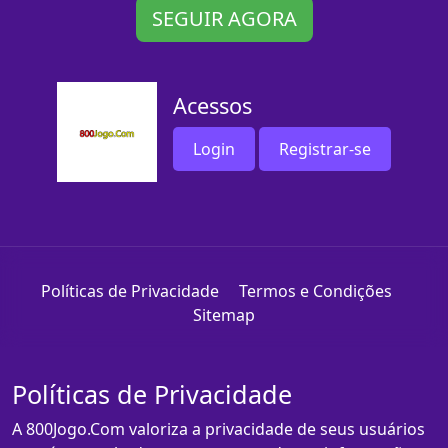
SEGUIR AGORA
Acessos
Login
Registrar-se
Políticas de Privacidade
Termos e Condições
Sitemap
Políticas de Privacidade
A 800Jogo.Com valoriza a privacidade de seus usuários