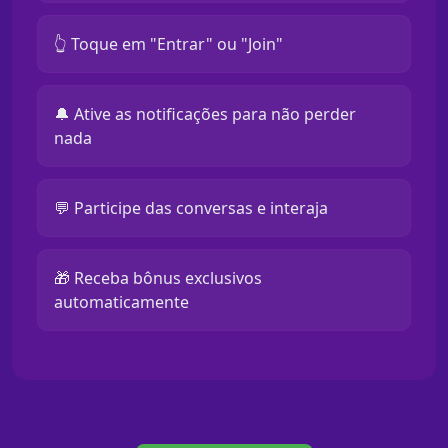
👆 Toque em "Entrar" ou "Join"
🔔 Ative as notificações para não perder
nada
💬 Participe das conversas e interaja
🎁 Receba bônus exclusivos
automaticamente