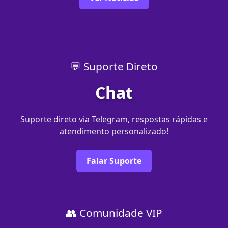
💬 Suporte Direto
Chat
Suporte direto via Telegram, respostas rápidas e
atendimento personalizado!
Falar Suporte
👥 Comunidade VIP