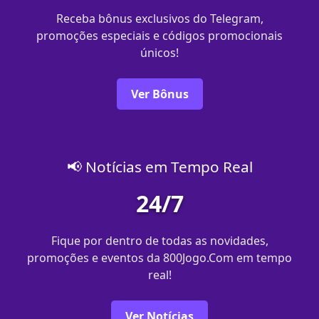
Receba bônus exclusivos do Telegram,
promoções especiais e códigos promocionais
únicos!
Ver Bônus
📢 Notícias em Tempo Real
24/7
Fique por dentro de todas as novidades,
promoções e eventos da 800Jogo.Com em tempo
real!
Ver Notícias