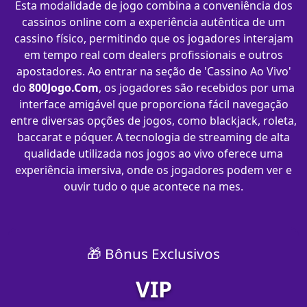
Esta modalidade de jogo combina a conveniência dos
cassinos online com a experiência autêntica de um
cassino físico, permitindo que os jogadores interajam
em tempo real com dealers profissionais e outros
apostadores. Ao entrar na seção de 'Cassino Ao Vivo'
do
800Jogo.Com
, os jogadores são recebidos por uma
interface amigável que proporciona fácil navegação
entre diversas opções de jogos, como blackjack, roleta,
baccarat e póquer. A tecnologia de streaming de alta
qualidade utilizada nos jogos ao vivo oferece uma
experiência imersiva, onde os jogadores podem ver e
ouvir tudo o que acontece na mes.
🎁 Bônus Exclusivos
VIP