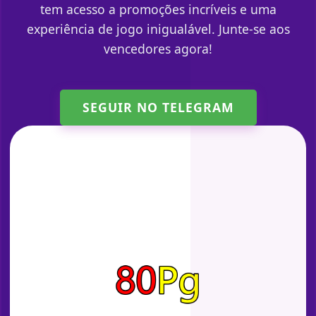
tem acesso a promoções incríveis e uma
experiência de jogo inigualável. Junte-se aos
vencedores agora!
SEGUIR NO TELEGRAM