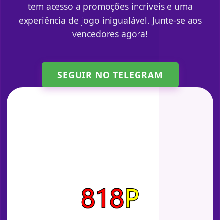
tem acesso a promoções incríveis e uma
experiência de jogo inigualável. Junte-se aos
vencedores agora!
SEGUIR NO TELEGRAM