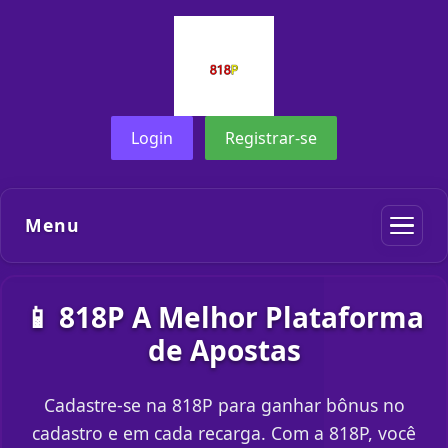
Login
Registrar-se
Menu
📱 818P A Melhor Plataforma
de Apostas
Cadastre-se na 818P para ganhar bônus no
cadastro e em cada recarga. Com a 818P, você