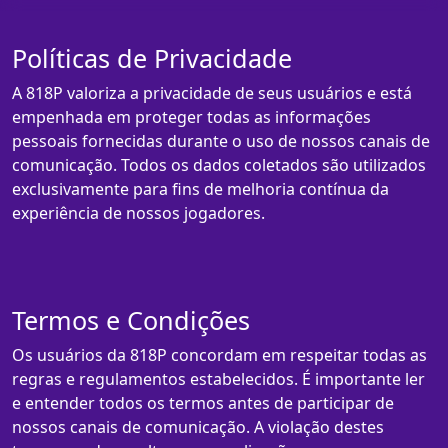
Políticas de Privacidade
A 818P valoriza a privacidade de seus usuários e está
empenhada em proteger todas as informações
pessoais fornecidas durante o uso de nossos canais de
comunicação. Todos os dados coletados são utilizados
exclusivamente para fins de melhoria contínua da
experiência de nossos jogadores.
Termos e Condições
Os usuários da 818P concordam em respeitar todas as
regras e regulamentos estabelecidos. É importante ler
e entender todos os termos antes de participar de
nossos canais de comunicação. A violação destes