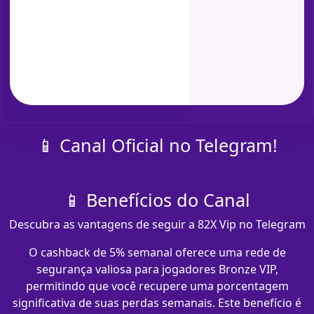
📱 Canal Oficial no Telegram!
📱 Benefícios do Canal
Descubra as vantagens de seguir a 82X Vip no Telegram
O cashback de 5% semanal oferece uma rede de
segurança valiosa para jogadores Bronze VIP,
permitindo que você recupere uma porcentagem
significativa de suas perdas semanais. Este benefício é