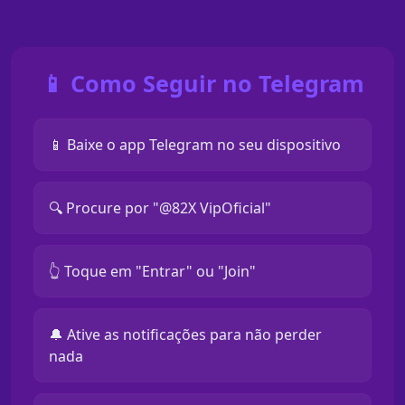
📱 Como Seguir no Telegram
📱 Baixe o app Telegram no seu dispositivo
🔍 Procure por "@82X VipOficial"
👆 Toque em "Entrar" ou "Join"
🔔 Ative as notificações para não perder
nada