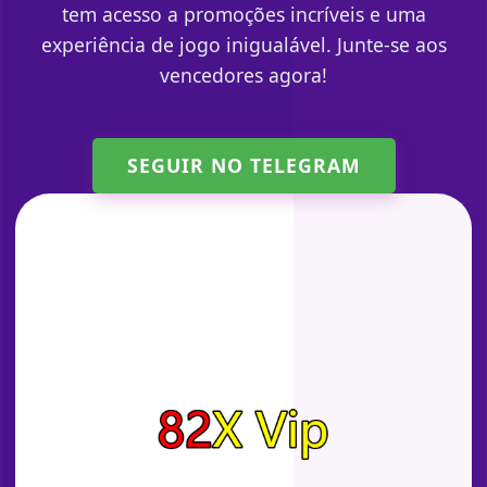
tem acesso a promoções incríveis e uma
experiência de jogo inigualável. Junte-se aos
vencedores agora!
SEGUIR NO TELEGRAM