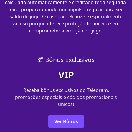
calculado automaticamente e creditado toda segunda-
feira, proporcionando um impulso regular para seu
saldo de jogo. O cashback Bronze é especialmente
valioso porque oferece proteção financeira sem
comprometer a emoção do jogo.
🎁 Bônus Exclusivos
VIP
Receba bônus exclusivos do Telegram,
promoções especiais e códigos promocionais
únicos!
Ver Bônus