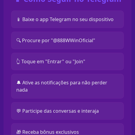
📱 Baixe o app Telegram no seu dispositivo
🔍 Procure por "@888WWinOficial"
👆 Toque em "Entrar" ou "Join"
🔔 Ative as notificações para não perder
nada
💬 Participe das conversas e interaja
🎁 Receba bônus exclusivos