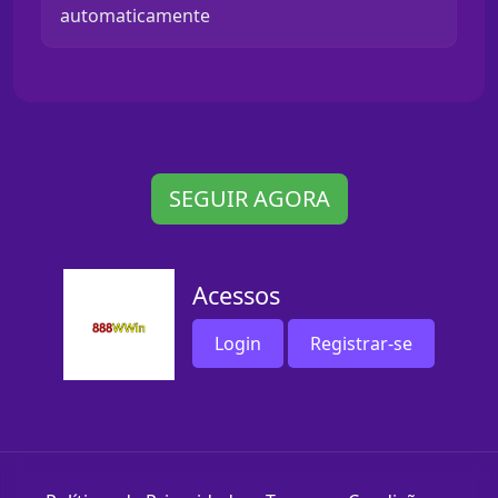
automaticamente
SEGUIR AGORA
Acessos
Login
Registrar-se