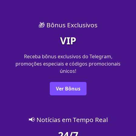
🎁 Bônus Exclusivos
VIP
Receba bônus exclusivos do Telegram,
promoções especiais e códigos promocionais
únicos!
Ver Bônus
📢 Notícias em Tempo Real
24/7