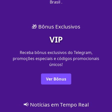
Brasil .
🎁 Bônus Exclusivos
VIP
Receba bônus exclusivos do Telegram,
promoções especiais e códigos promocionais
únicos!
Ver Bônus
📢 Notícias em Tempo Real