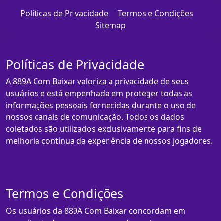
Políticas de Privacidade
Termos e Condições
Sitemap
Políticas de Privacidade
A 889A Com Baixar valoriza a privacidade de seus
usuários e está empenhada em proteger todas as
informações pessoais fornecidas durante o uso de
nossos canais de comunicação. Todos os dados
coletados são utilizados exclusivamente para fins de
melhoria contínua da experiência de nossos jogadores.
Termos e Condições
Os usuários da 889A Com Baixar concordam em