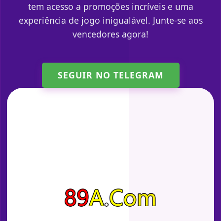
tem acesso a promoções incríveis e uma
experiência de jogo inigualável. Junte-se aos
vencedores agora!
SEGUIR NO TELEGRAM