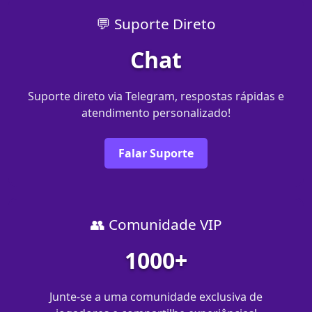
💬 Suporte Direto
Chat
Suporte direto via Telegram, respostas rápidas e
atendimento personalizado!
Falar Suporte
👥 Comunidade VIP
1000+
Junte-se a uma comunidade exclusiva de