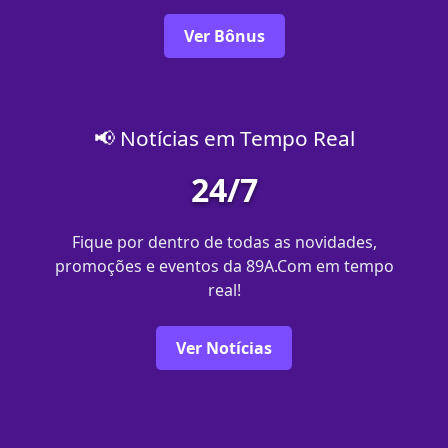
Ver Bônus
📢 Notícias em Tempo Real
24/7
Fique por dentro de todas as novidades,
promoções e eventos da 89A.Com em tempo
real!
Ver Notícias