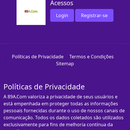
Acessos
Login
Registrar-se
Políticas de Privacidade
Termos e Condições
Sitemap
Políticas de Privacidade
A 89A.Com valoriza a privacidade de seus usuários e
está empenhada em proteger todas as informações
pessoais fornecidas durante o uso de nossos canais de
comunicação. Todos os dados coletados são utilizados
exclusivamente para fins de melhoria contínua da