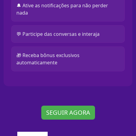
🔔 Ative as notificações para não perder
nada
💬 Participe das conversas e interaja
🎁 Receba bônus exclusivos
automaticamente
SEGUIR AGORA