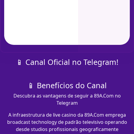
📱 Canal Oficial no Telegram!
📱 Benefícios do Canal
Descubra as vantagens de seguir a 89A.Com no
Telegram
A infraestrutura de live casino da 89A.Com emprega
broadcast technology de padrão televisivo operando
desde studios profissionais geograficamente