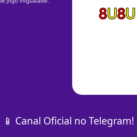
e jogo inigualável.
📱 Canal Oficial no Telegram!