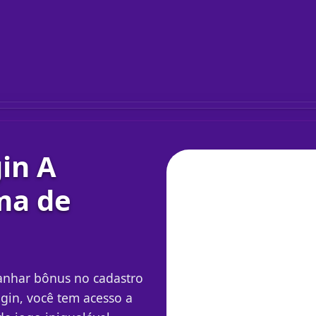
in A
ma de
anhar bônus no cadastro
in, você tem acesso a