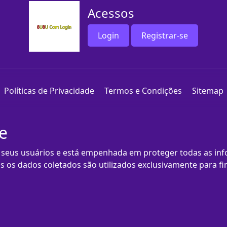
Acessos
Login
Registrar-se
Políticas de Privacidade
Termos e Condições
Sitemap
de
e seus usuários e está empenhada em proteger todas as in
 os dados coletados são utilizados exclusivamente para fi