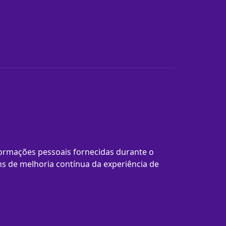
formações pessoais fornecidas durante o
ns de melhoria contínua da experiência de