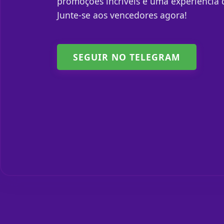
promoções incríveis e uma experiência d
Junte-se aos vencedores agora!
SEGUIR NO TELEGRAM