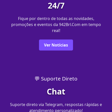
24/7
Fique por dentro de todas as novidades,
promoções e eventos da 942Brl.Com em tempo
real!
Ver Notícias
💬 Suporte Direto
Chat
Suporte direto via Telegram, respostas rápidas e
atendimento personalizado!