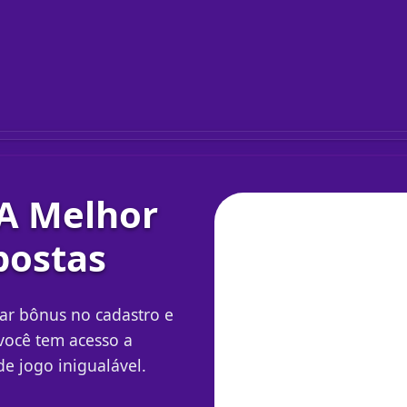
A Melhor
postas
ar bônus no cadastro e
você tem acesso a
e jogo inigualável.