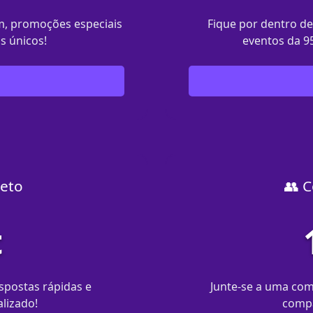
m, promoções especiais
Fique por dentro d
s únicos!
eventos da 9
reto
👥 
t
espostas rápidas e
Junte-se a uma com
lizado!
compa