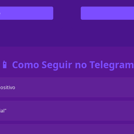
e
📱 Como Seguir no Telegram
ositivo
al"