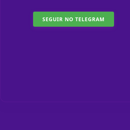
SEGUIR NO TELEGRAM