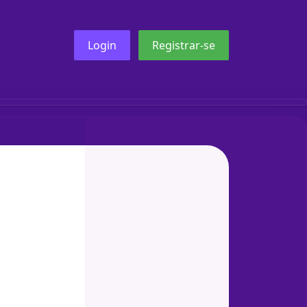
Login
Registrar-se