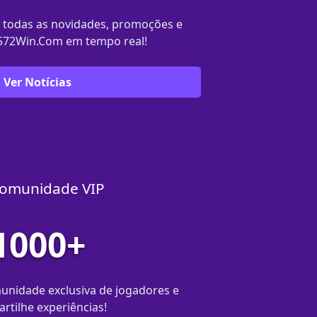
e todas as novidades, promoções e
572Win.Com em tempo real!
Ver Notícias
Comunidade VIP
1000+
unidade exclusiva de jogadores e
rtilhe experiências!