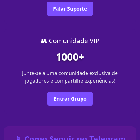
Falar Suporte
👥 Comunidade VIP
1000+
Junte-se a uma comunidade exclusiva de
jogadores e compartilhe experiências!
Entrar Grupo
📱 Como Seguir no Telegram