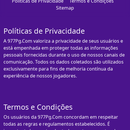
Políticas de Privacidade
Termos e Condições
Sitemap
Políticas de Privacidade
A 977Pg.Com valoriza a privacidade de seus usuários e
está empenhada em proteger todas as informações
pessoais fornecidas durante o uso de nossos canais de
comunicação. Todos os dados coletados são utilizados
exclusivamente para fins de melhoria contínua da
experiência de nossos jogadores.
Termos e Condições
Os usuários da 977Pg.Com concordam em respeitar
todas as regras e regulamentos estabelecidos. É