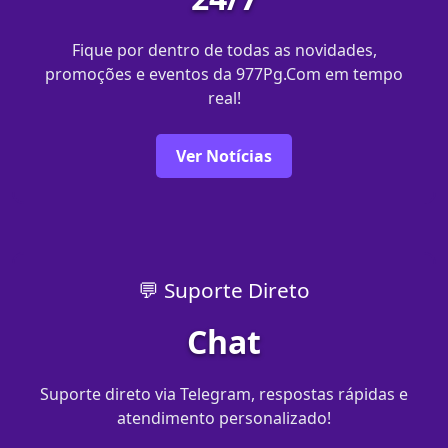
Fique por dentro de todas as novidades,
promoções e eventos da 977Pg.Com em tempo
real!
Ver Notícias
💬 Suporte Direto
Chat
Suporte direto via Telegram, respostas rápidas e
atendimento personalizado!