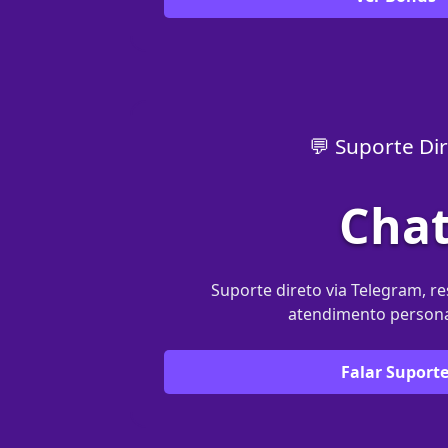
💬 Suporte Di
Cha
Suporte direto via Telegram, r
atendimento persona
Falar Suport