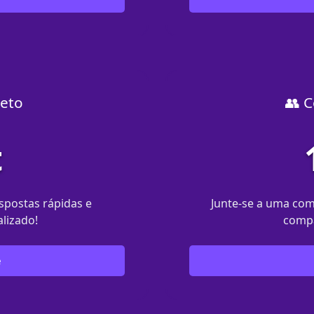
reto
👥 
t
espostas rápidas e
Junte-se a uma com
lizado!
compa
e