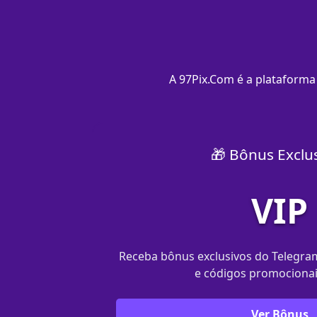
A 97Pix.Com é a plataforma 
🎁 Bônus Exclu
VIP
Receba bônus exclusivos do Telegra
e códigos promocionai
Ver Bônus