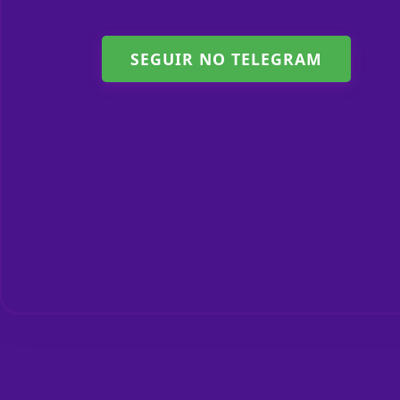
SEGUIR NO TELEGRAM