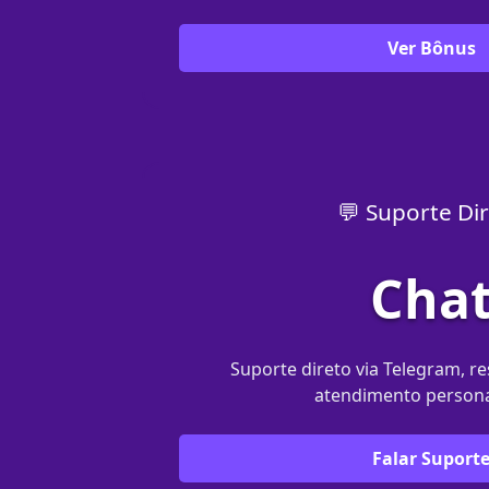
Ver Bônus
💬 Suporte Di
Cha
Suporte direto via Telegram, r
atendimento persona
Falar Suport