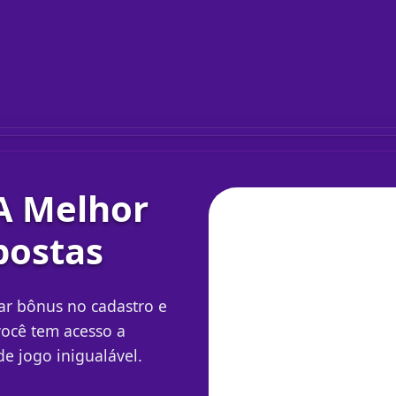
A Melhor
postas
r bônus no cadastro e
ocê tem acesso a
e jogo inigualável.