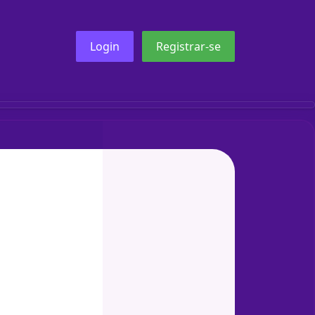
Login
Registrar-se