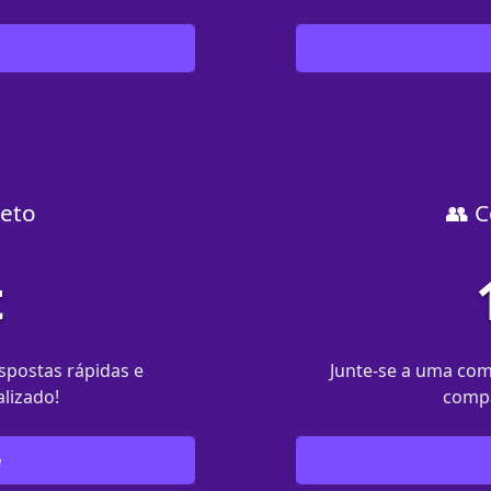
reto
👥 
t
espostas rápidas e
Junte-se a uma com
lizado!
compa
e