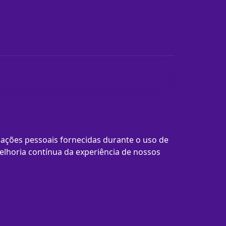
ações pessoais fornecidas durante o uso de
elhoria contínua da experiência de nossos