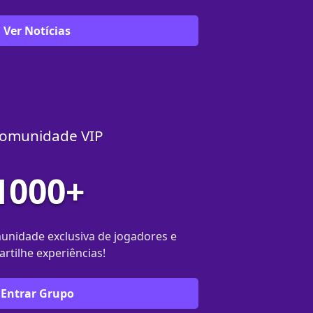
Ver Notícias
Comunidade VIP
1000+
unidade exclusiva de jogadores e
rtilhe experiências!
Entrar Grupo