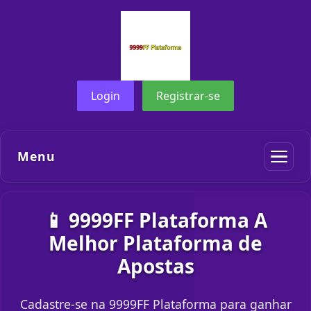
Login
Registrar-se
Menu
📱 9999FF Plataforma A
Melhor Plataforma de
Apostas
Cadastre-se na 9999FF Plataforma para ganhar