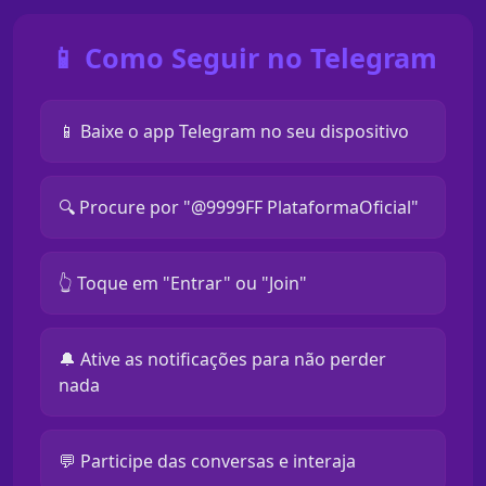
📱 Como Seguir no Telegram
📱 Baixe o app Telegram no seu dispositivo
🔍 Procure por "@9999FF PlataformaOficial"
👆 Toque em "Entrar" ou "Join"
🔔 Ative as notificações para não perder
nada
💬 Participe das conversas e interaja