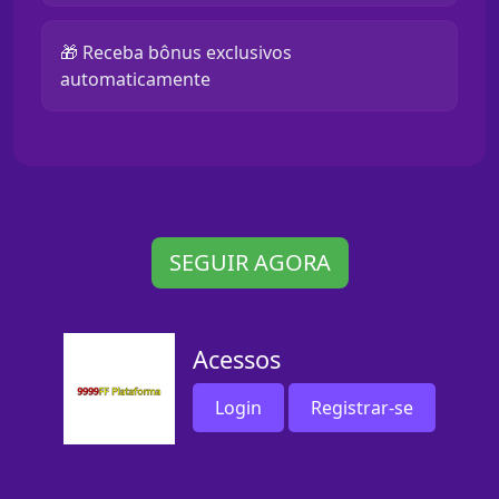
🎁 Receba bônus exclusivos
automaticamente
SEGUIR AGORA
Acessos
Login
Registrar-se