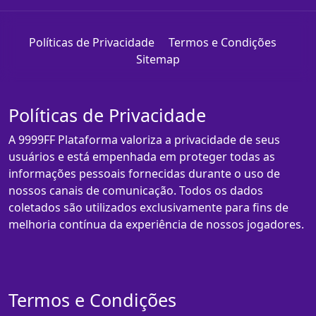
Políticas de Privacidade
Termos e Condições
Sitemap
Políticas de Privacidade
A 9999FF Plataforma valoriza a privacidade de seus
usuários e está empenhada em proteger todas as
informações pessoais fornecidas durante o uso de
nossos canais de comunicação. Todos os dados
coletados são utilizados exclusivamente para fins de
melhoria contínua da experiência de nossos jogadores.
Termos e Condições