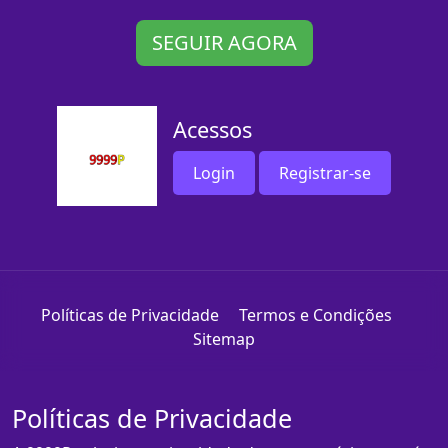
SEGUIR AGORA
Acessos
Login
Registrar-se
Políticas de Privacidade
Termos e Condições
Sitemap
Políticas de Privacidade